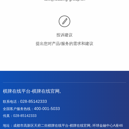
投诉建议
提出您对产品/服务的需求和建议
棋牌在线平台-棋牌在线官网,
028-85142333
联系电话：
400-001-5033
全国客户服务热线：
传真：028-85142333
地址：成都市高新区天府二街棋牌在线平台-棋牌在线官网,·环球金融中心A座46