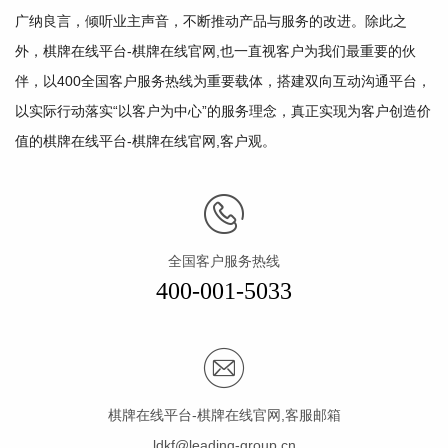
广纳良言，倾听业主声音，不断推动产品与服务的改进。除此之
外，棋牌在线平台-棋牌在线官网,也一直视客户为我们最重要的伙
伴，以400全国客户服务热线为重要载体，搭建双向互动沟通平台，
以实际行动落实“以客户为中心”的服务理念，真正实现为客户创造价
值的棋牌在线平台-棋牌在线官网,客户观。
全国客户服务热线
400-001-5033
棋牌在线平台-棋牌在线官网,客服邮箱
ldkf@leading-group.cn