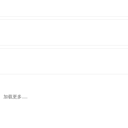
加载更多.....