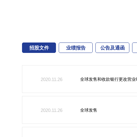
招股文件
业绩报告
公告及通函
全球发售和收款银行更改营业
2020.11.26
全球发售
2020.11.26