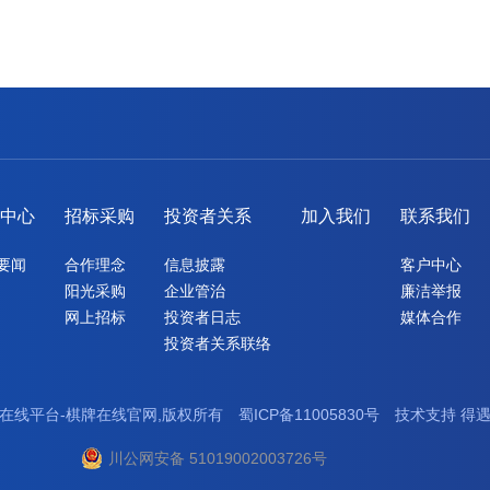
闻中心
招标采购
投资者关系
加入我们
联系我们
要闻
合作理念
信息披露
客户中心
阳光采购
企业管治
廉洁举报
网上招标
投资者日志
媒体合作
投资者关系联络
在线平台-棋牌在线官网,版权所有
蜀ICP备11005830号
技术支持
得
川公网安备 51019002003726号