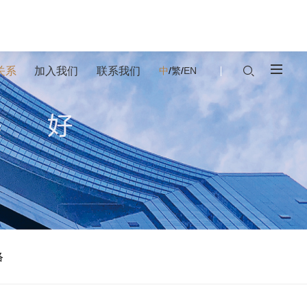
关系
加入我们
联系我们
中
/
繁
/
EN
络