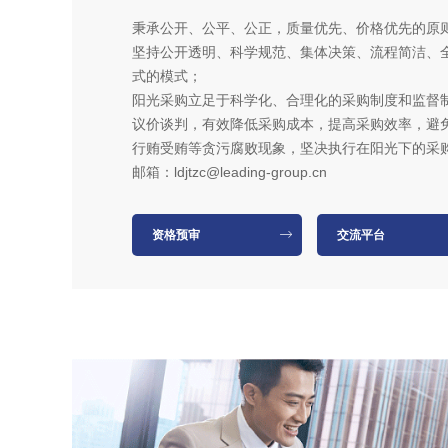
秉承公开、公平、公正，质量优先、价格优先的原
坚持公开透明、科学规范、集体决策、流程简洁、
式的模式；
阳光采购立足于科学化、合理化的采购制度和监督
议价谈判，有效降低采购成本，提高采购效率，避
行贿受贿等贪污腐败现象，坚决执行在阳光下的采
邮箱：ldjtzc@leading-group.cn
资格预审
交流平台