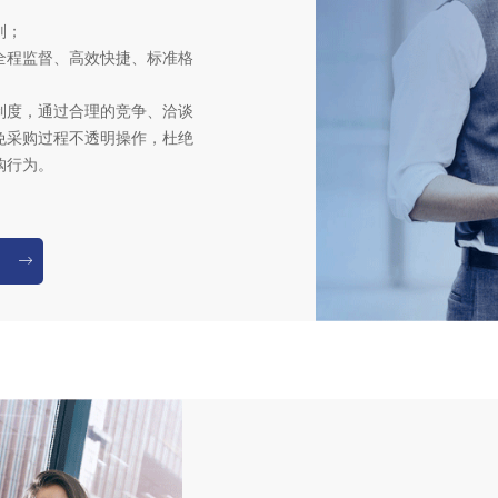
则；
全程监督、高效快捷、标准格
制度，通过合理的竞争、洽谈
免采购过程不透明操作，杜绝
购行为。