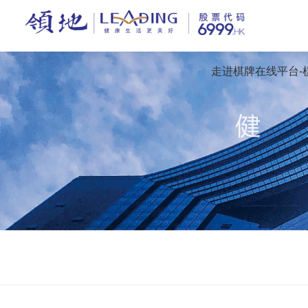
走进棋牌在线平台-