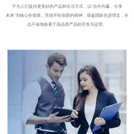
于为人们提供更美好的产品和生活方式，以“合作共赢，分享
未来"为核心价值观，凭借开拓创新的精神，借鉴国际先进理念，矢
志不渝地执着于高品质产品的开发与运营。