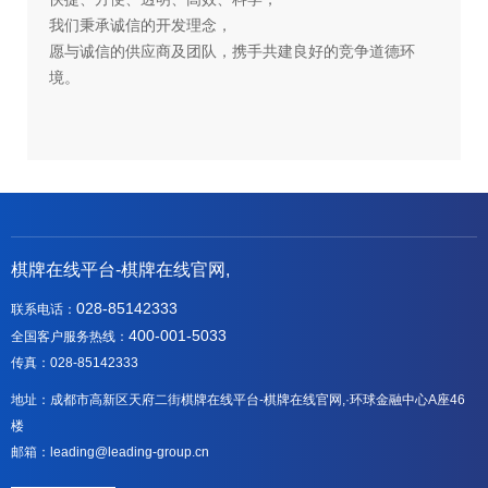
我们秉承诚信的开发理念，
愿与诚信的供应商及团队，携手共建良好的竞争道德环
境。
棋牌在线平台-棋牌在线官网,
028-85142333
联系电话：
400-001-5033
全国客户服务热线：
传真：028-85142333
地址：成都市高新区天府二街棋牌在线平台-棋牌在线官网,·环球金融中心A座46
楼
邮箱：leading@leading-group.cn