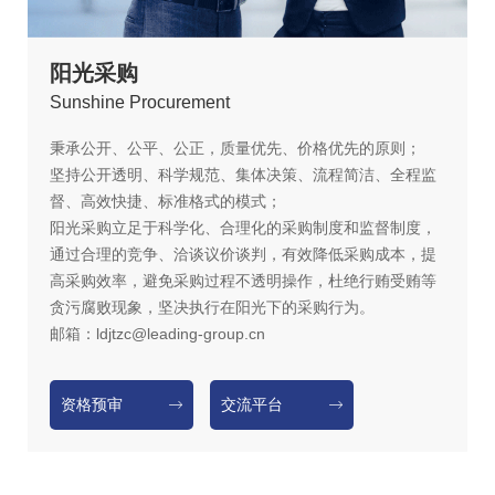
阳光采购
S
unshine Procurement
秉承公开、公平、公正，质量优先、价格优先的原则；
坚持公开透明、科学规范、集体决策、流程简洁、全程监
督、高效快捷、标准格式的模式；
阳光采购立足于科学化、合理化的采购制度和监督制度，
通过合理的竞争、洽谈议价谈判，有效降低采购成本，提
高采购效率，避免采购过程不透明操作，杜绝行贿受贿等
贪污腐败现象，坚决执行在阳光下的采购行为。
邮箱：ldjtzc@leading-group.cn
资格预审
交流平台