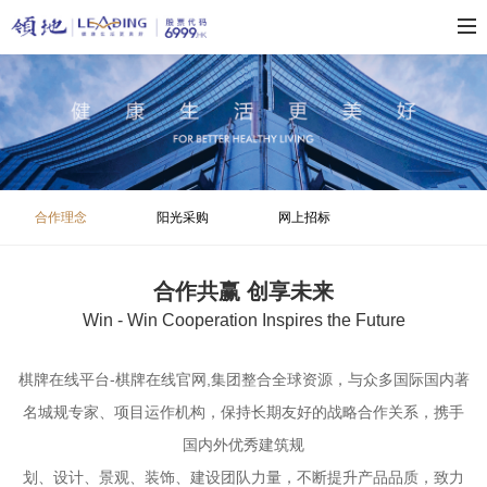
合作理念
阳光采购
网上招标
合作共赢 创享未来
Win - Win Cooperation Inspires the Future
棋牌在线平台-棋牌在线官网,集团整合全球资源，与众多国际国内著
名城规专家、项目运作机构，保持长期友好的战略合作关系，携手
国内外优秀建筑规
划、设计、景观、装饰、建设团队力量，不断提升产品品质，致力