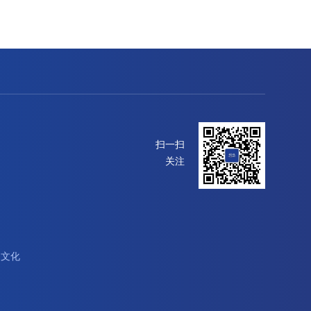
扫一扫
关注
遇文化