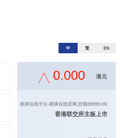
中
繁
EN
0.000
港元
棋牌在线平台-棋牌在线官网,控股06999.HK
香港联交所主板上市