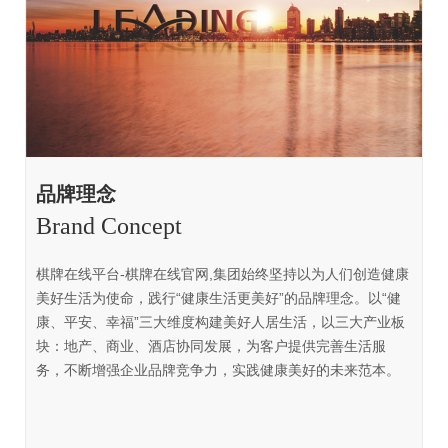
品牌理念
Brand Concept
棋牌在线平台-棋牌在线官网,集团始终坚持以为人们创造健康
美好生活为使命，践行“健康生活更美好”的品牌理念。以“健
康、平安、幸福”三大维度构建美好人居生活，以三大产业板
块：地产、商业、酒店协同发展，为客户提供完善生活服
务，不断增强企业品牌竞争力，实践健康美好的未来范本。