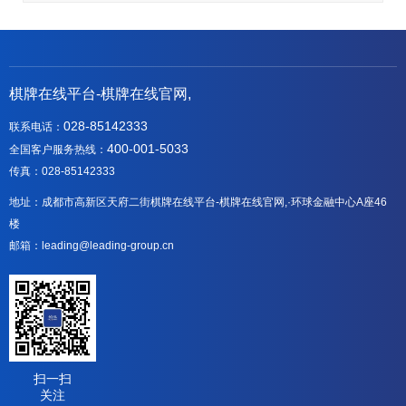
棋牌在线平台-棋牌在线官网,
028-85142333
联系电话：
400-001-5033
全国客户服务热线：
传真：028-85142333
地址：成都市高新区天府二街棋牌在线平台-棋牌在线官网,·环球金融中心A座46
楼
邮箱：leading@leading-group.cn
扫一扫
关注