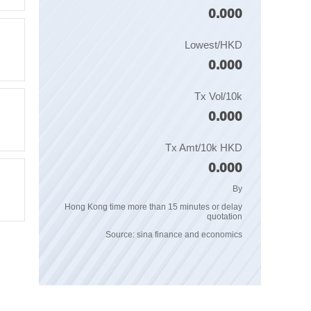
0.000
Lowest/HKD
0.000
Tx Vol/10k
0.000
Tx Amt/10k HKD
0.000
By
Hong Kong time more than 15 minutes or delay
quotation
Source: sina finance and economics