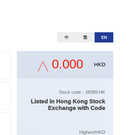
中
繁
EN
0.000
HKD
Stock code：06999.HK
Listed in Hong Kong Stock
Exchange with Code
Highest/HKD