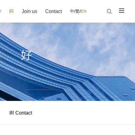
r
IR
Join us
Contact
中
/
繁
/
EN
IR Contact